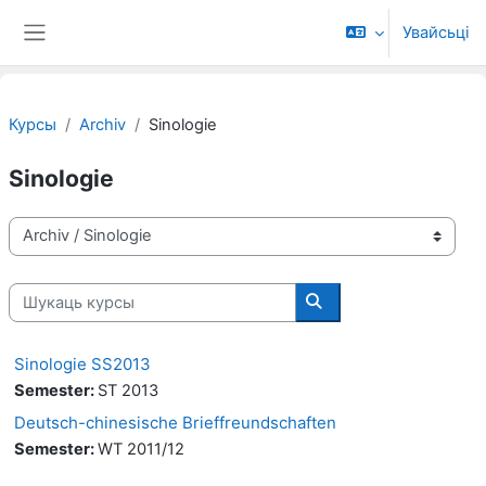
Прапусьціць да асноўнага кантэнту
Увайсьці
Бакавая панэль
Курсы
Archiv
Sinologie
Sinologie
Катэгорыі курсаў
Шукаць курсы
Шукаць курсы
Sinologie SS2013
Semester
:
ST 2013
Deutsch-chinesische Brieffreundschaften
Semester
:
WT 2011/12