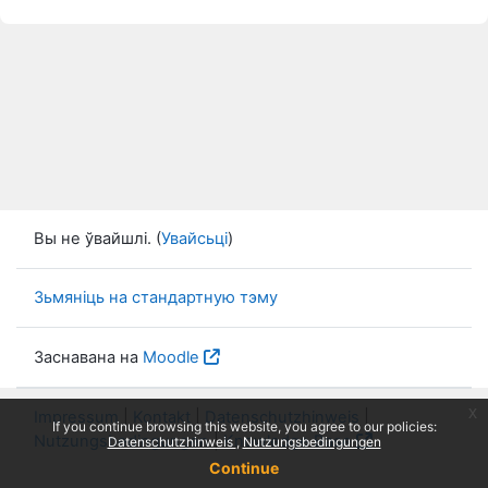
Вы не ўвайшлі. (
Увайсьці
)
Зьмяніць на стандартную тэму
Заснавана на
Moodle
x
Impressum
|
Kontakt
|
Datenschutzhinweis
|
If you continue browsing this website, you agree to our policies:
Nutzungsbedingungen
|
Knowledge Base
Datenschutzhinweis
Nutzungsbedingungen
Continue