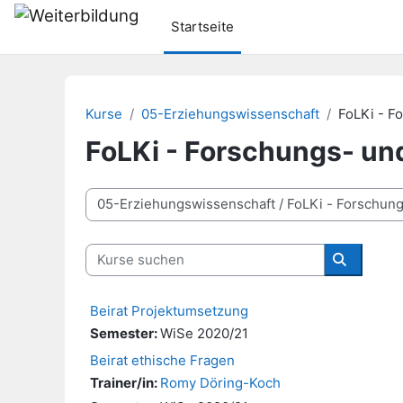
Zum Hauptinhalt
Startseite
Kurse
05-Erziehungswissenschaft
FoLKi - F
FoLKi - Forschungs- un
Kursbereiche
Kurse suchen
Kurse su
Beirat Projektumsetzung
Semester
:
WiSe 2020/21
Beirat ethische Fragen
Trainer/in:
Romy Döring-Koch