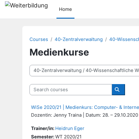
Skip to main content
Home
Courses
40-Zentralverwaltung
40-Wissensch
Medienkurse
Course categories
Search courses
Search c
WiSe 2020/21 | Medienkurs: Computer- & Intern
Dozentin: Jenny Traina | Datum: 28. – 29.10.2020
Trainer/in:
Heidrun Eger
Semester
:
WT 2020/21