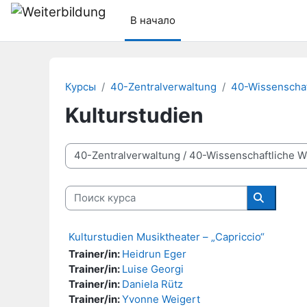
Перейти к основному содержанию
В начало
Курсы
40-Zentralverwaltung
40-Wissenschaf
Kulturstudien
Категории курсов
Поиск курса
Поиск ку
Kulturstudien Musiktheater – „Capriccio“
Trainer/in:
Heidrun Eger
Trainer/in:
Luise Georgi
Trainer/in:
Daniela Rütz
Trainer/in:
Yvonne Weigert