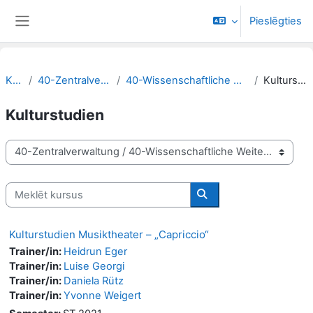
Atvērt galveno saturu
Pieslēgties
Sānu panelis
Kursi
40-Zentralverwaltung
40-Wissenschaftliche Weiterbildung
Kulturstudien
Kulturstudien
Kursu kategorijas
Meklēt kursus
Meklēt kursus
Kulturstudien Musiktheater – „Capriccio“
Trainer/in:
Heidrun Eger
Trainer/in:
Luise Georgi
Trainer/in:
Daniela Rütz
Trainer/in:
Yvonne Weigert