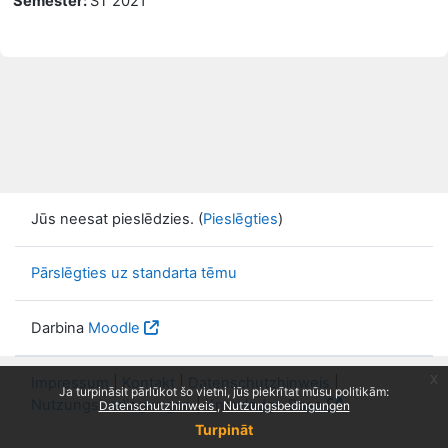
Semester
:
ST 2021
Jūs neesat pieslēdzies. (
Pieslēgties
)
Pārslēgties uz standarta tēmu
Darbina
Moodle
x
Impressum
|
Kontakt
|
Datenschutzhinweis
|
Ja turpināsit pārlūkot šo vietni, jūs piekrītat mūsu politikām:
Nutzungsbedingungen
|
Knowledge Base
Datenschutzhinweis
Nutzungsbedingungen
Turpināt