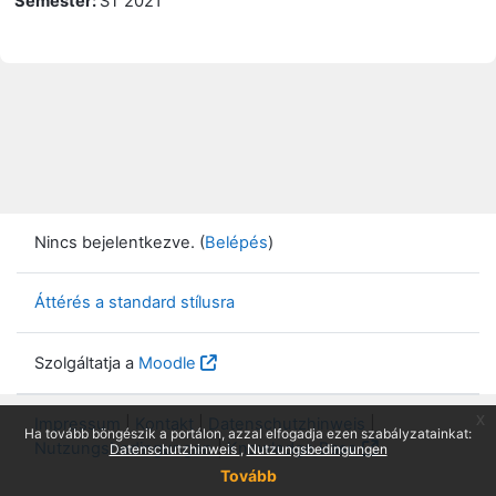
Semester
:
ST 2021
Nincs bejelentkezve. (
Belépés
)
Áttérés a standard stílusra
Szolgáltatja a
Moodle
x
Impressum
|
Kontakt
|
Datenschutzhinweis
|
Ha tovább böngészik a portálon, azzal elfogadja ezen szabályzatainkat:
Nutzungsbedingungen
|
Knowledge Base
Datenschutzhinweis
Nutzungsbedingungen
Tovább