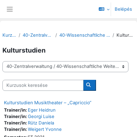
Tovább a fő tartalomhoz
Belépés
Oldalpanel
Kurzusok
40-Zentralverwaltung
40-Wissenschaftliche Weiterbildung
Kulturstudien
Kulturstudien
Kurzuskategóriák
Kurzusok keresése
Kurzusok keresése
Kulturstudien Musiktheater – „Capriccio“
Trainer/in:
Eger Heidrun
Trainer/in:
Georgi Luise
Trainer/in:
Rütz Daniela
Trainer/in:
Weigert Yvonne