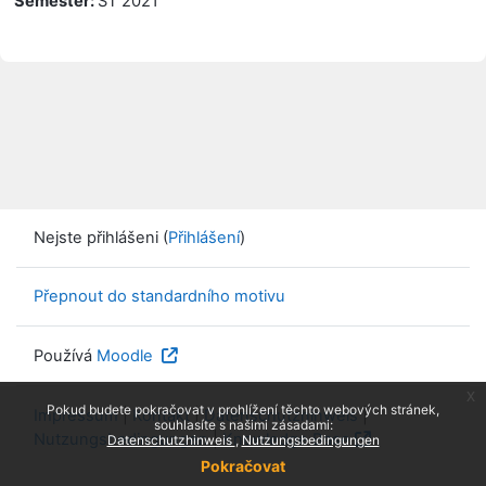
Semester
:
ST 2021
Nejste přihlášeni (
Přihlášení
)
Přepnout do standardního motivu
Používá
Moodle
x
Pokud budete pokračovat v prohlížení těchto webových stránek,
Impressum
|
Kontakt
|
Datenschutzhinweis
|
souhlasíte s našimi zásadami:
Nutzungsbedingungen
|
Knowledge Base
Datenschutzhinweis
Nutzungsbedingungen
Pokračovat