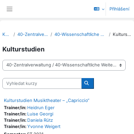
Přejít k hlavnímu obsahu
Přihlášení
Boční panel
Kurzy
40-Zentralverwaltung
40-Wissenschaftliche Weiterbildung
Kulturstudien
Kulturstudien
Kategorie kurzů
Vyhledat kurzy
Vyhledat kurzy
Kulturstudien Musiktheater – „Capriccio“
Trainer/in:
Heidrun Eger
Trainer/in:
Luise Georgi
Trainer/in:
Daniela Rütz
Trainer/in:
Yvonne Weigert