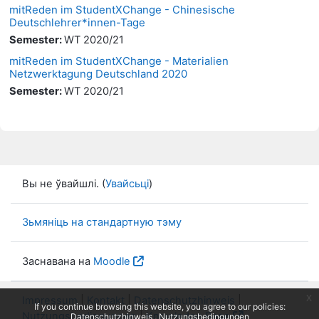
mitReden im StudentXChange - Chinesische
Deutschlehrer*innen-Tage
Semester
:
WT 2020/21
mitReden im StudentXChange - Materialien
Netzwerktagung Deutschland 2020
Semester
:
WT 2020/21
Вы не ўвайшлі. (
Увайсьці
)
Зьмяніць на стандартную тэму
Заснавана на
Moodle
x
Impressum
|
Kontakt
|
Datenschutzhinweis
|
If you continue browsing this website, you agree to our policies:
Nutzungsbedingungen
|
Knowledge Base
Datenschutzhinweis
Nutzungsbedingungen