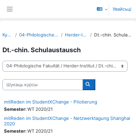
Прапусьціць да асноўнага кантэнту
Увайсьці
Бакавая панэль
Курсы
04-Philologische Fakultät
Herder-Institut
Dt.-chin. Schulaustausch
Dt.-chin. Schulaustausch
Катэгорыі курсаў
Шукаць курсы
Шукаць курсы
mitReden im StudentXChange - Pilotierung
Semester
:
WT 2020/21
mitReden im StudentXChange - Netzwerktagung Shanghai
2020
Semester
:
WT 2020/21