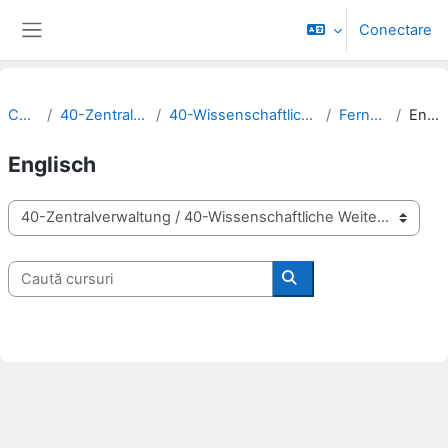
Sari la conţinutul principal
Conectare
Panou lateral
Cursuri
40-Zentralverwaltung
40-Wissenschaftliche Weiterbildung
Fernstudium
Englisch
Englisch
Categorii curs
Caută cursuri
Caută cursuri