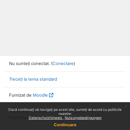
Nu sunteți conectat. (
Conectare
)
Treceți la tema standard
Furnizat de
Moodle
x
Dacă continuați să navigați pe acest site, sunteți de acord cu politicile
Impressum
|
Kontakt
|
Datenschutzhinweis
|
noastre:
Nutzungsbedingungen
|
Knowledge Base
Datenschutzhinweis
Nutzungsbedingungen
Continuare