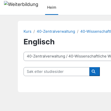
Gå til hovudinnhaldet
Heim
Kurs
40-Zentralverwaltung
40-Wissenschaftl
Englisch
Kurskategoriar
Søk etter studiesider
Søk etter