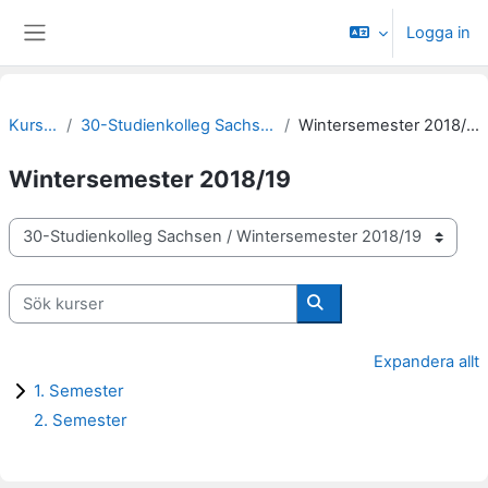
Gå direkt till huvudinnehåll
Logga in
Sidopanel
Kurser
30-Studienkolleg Sachsen
Wintersemester 2018/19
Wintersemester 2018/19
Kurskategorier
Sök kurser
Sök kurser
Expandera allt
1. Semester
2. Semester