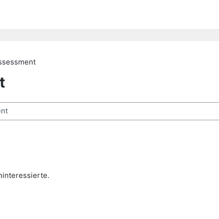
Assessment
t
chen
ninteressierte.