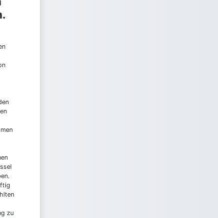
n
n.
en
on
den
ten
ehmen
nen
ssel
ben.
ftig
hlten
ng zu