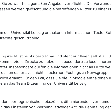
 Sie zu wahrheitsgemäßen Angaben verpflichtet. Die Verwendu
essen werden gelöscht und die betreffenden Nutzer zu einer N
m der Universität Leipzig enthaltenen Informationen, Texte, So
trechte geschützt sind.
ngsrecht ist nicht übertragbar und steht nur Ihnen selbst zu. S
 kommerzielle Zwecke zu nutzen, insbesondere zu lesen, herun
ttet. Insbesondere dürfen die Informationen nicht an Dritte we
 dürfen daher auch nicht in externen Postings an Newsgruppen, 
cklich erlaubt. Für den Fall, dass Sie die in Moodle enthalten
te an das Team E-Learning der Universität Leipzig.
nden, pornographischen, obszönen, diffamierenden, verleumde
 Auch das Einstellen von Werbung jedweder Art, die Benutzung d