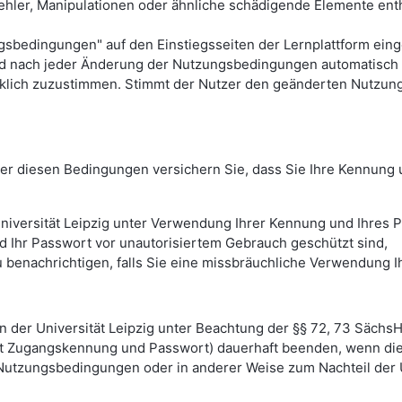
ehler, Manipulationen oder ähnliche schädigende Elemente entha
dingungen" auf den Einstiegsseiten der Lernplattform eingese
rd nach jeder Änderung der Nutzungsbedingungen automatisch 
klich zuzustimmen. Stimmt der Nutzer den geänderten Nutzun
unter diesen Bedingungen versichern Sie, dass Sie Ihre Kennun
niversität Leipzig unter Verwendung Ihrer Kennung und Ihres P
d Ihr Passwort vor unautorisiertem Gebrauch geschützt sind,
h zu benachrichtigen, falls Sie eine missbräuchliche Verwendun
en der Universität Leipzig unter Beachtung der §§ 72, 73 Sächs
it Zugangskennung und Passwort) dauerhaft beenden, wenn die 
 Nutzungsbedingungen oder in anderer Weise zum Nachteil der U