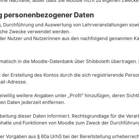
 keine Nachteile, außer dass Sie Moodle nicht zu eigenen Zweck
ng personenbezogener Daten
g, Durchführung und Auswertung von Lehrveranstaltungen sowi
tische Zwecke verwendet werden.
r Nutzer und Nutzerinnen aus den nachfolgend genannten Kat
atisch in die Moodle-Datenbank über Shibboleth übertragen. 
 der Erstellung des Kontos durch die sich registrierende Pers
il-Adresse.
eiwillig weitere Angaben unter „Profil“ hinzufügen, deren Sich
ten Daten jederzeit entfernen.
tung dieser Daten informiert. Rechtsgrundlage für die Verarbei
r Inhalte und Funktionen von Moodle zum Zweck der Durchführun
her Vorgaben aus § 60a UrhG bei der Bereitstellung urheberrech