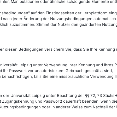
ehler, Manipulationen oder ähnliche schädigende Elemente entha
dingungen" auf den Einstiegsseiten der Lernplattform eingese
rd nach jeder Änderung der Nutzungsbedingungen automatisch 
klich zuzustimmen. Stimmt der Nutzer den geänderten Nutzun
unter diesen Bedingungen versichern Sie, dass Sie Ihre Kennun
niversität Leipzig unter Verwendung Ihrer Kennung und Ihres P
d Ihr Passwort vor unautorisiertem Gebrauch geschützt sind,
h zu benachrichtigen, falls Sie eine missbräuchliche Verwendun
en der Universität Leipzig unter Beachtung der §§ 72, 73 Sächs
it Zugangskennung und Passwort) dauerhaft beenden, wenn die 
 Nutzungsbedingungen oder in anderer Weise zum Nachteil der U