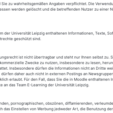
 Sie zu wahrheitsgemäßen Angaben verpflichtet. Die Verwendu
essen werden gelöscht und die betreffenden Nutzer zu einer N
m der Universität Leipzig enthaltenen Informationen, Texte, So
trechte geschützt sind.
ngsrecht ist nicht übertragbar und steht nur Ihnen selbst zu. S
 kommerzielle Zwecke zu nutzen, insbesondere zu lesen, herun
ttet. Insbesondere dürfen die Informationen nicht an Dritte we
 dürfen daher auch nicht in externen Postings an Newsgruppen, 
cklich erlaubt. Für den Fall, dass Sie die in Moodle enthalten
te an das Team E-Learning der Universität Leipzig.
nden, pornographischen, obszönen, diffamierenden, verleumde
 Auch das Einstellen von Werbung jedweder Art, die Benutzung d