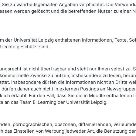
 Sie zu wahrheitsgemäßen Angaben verpflichtet. Die Verwendu
essen werden gelöscht und die betreffenden Nutzer zu einer N
m der Universität Leipzig enthaltenen Informationen, Texte, So
trechte geschützt sind.
ngsrecht ist nicht übertragbar und steht nur Ihnen selbst zu. S
 kommerzielle Zwecke zu nutzen, insbesondere zu lesen, herun
ttet. Insbesondere dürfen die Informationen nicht an Dritte we
 dürfen daher auch nicht in externen Postings an Newsgruppen, 
cklich erlaubt. Für den Fall, dass Sie die in Moodle enthalten
te an das Team E-Learning der Universität Leipzig.
nden, pornographischen, obszönen, diffamierenden, verleumde
 Auch das Einstellen von Werbung jedweder Art, die Benutzung d