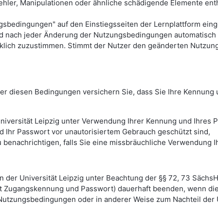
ehler, Manipulationen oder ähnliche schädigende Elemente entha
dingungen" auf den Einstiegsseiten der Lernplattform eingese
rd nach jeder Änderung der Nutzungsbedingungen automatisch 
klich zuzustimmen. Stimmt der Nutzer den geänderten Nutzun
unter diesen Bedingungen versichern Sie, dass Sie Ihre Kennun
niversität Leipzig unter Verwendung Ihrer Kennung und Ihres P
d Ihr Passwort vor unautorisiertem Gebrauch geschützt sind,
h zu benachrichtigen, falls Sie eine missbräuchliche Verwendun
en der Universität Leipzig unter Beachtung der §§ 72, 73 Sächs
it Zugangskennung und Passwort) dauerhaft beenden, wenn die 
 Nutzungsbedingungen oder in anderer Weise zum Nachteil der U