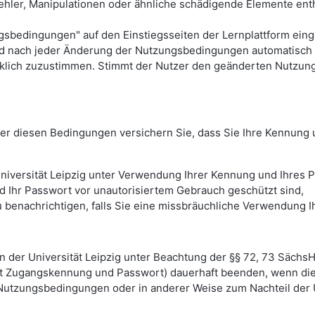
ehler, Manipulationen oder ähnliche schädigende Elemente entha
dingungen" auf den Einstiegsseiten der Lernplattform eingese
rd nach jeder Änderung der Nutzungsbedingungen automatisch 
klich zuzustimmen. Stimmt der Nutzer den geänderten Nutzun
unter diesen Bedingungen versichern Sie, dass Sie Ihre Kennun
niversität Leipzig unter Verwendung Ihrer Kennung und Ihres P
d Ihr Passwort vor unautorisiertem Gebrauch geschützt sind,
h zu benachrichtigen, falls Sie eine missbräuchliche Verwendun
en der Universität Leipzig unter Beachtung der §§ 72, 73 Sächs
it Zugangskennung und Passwort) dauerhaft beenden, wenn die 
 Nutzungsbedingungen oder in anderer Weise zum Nachteil der U