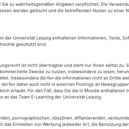
 Sie zu wahrheitsgemäßen Angaben verpflichtet. Die Verwendu
essen werden gelöscht und die betreffenden Nutzer zu einer N
m der Universität Leipzig enthaltenen Informationen, Texte, So
trechte geschützt sind.
ngsrecht ist nicht übertragbar und steht nur Ihnen selbst zu. S
 kommerzielle Zwecke zu nutzen, insbesondere zu lesen, herun
ttet. Insbesondere dürfen die Informationen nicht an Dritte we
 dürfen daher auch nicht in externen Postings an Newsgruppen, 
cklich erlaubt. Für den Fall, dass Sie die in Moodle enthalten
te an das Team E-Learning der Universität Leipzig.
nden, pornographischen, obszönen, diffamierenden, verleumde
 Auch das Einstellen von Werbung jedweder Art, die Benutzung d