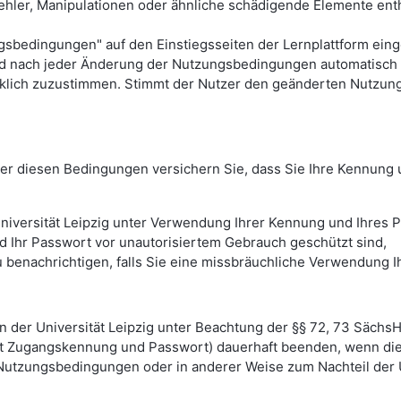
ehler, Manipulationen oder ähnliche schädigende Elemente entha
dingungen" auf den Einstiegsseiten der Lernplattform eingese
rd nach jeder Änderung der Nutzungsbedingungen automatisch 
klich zuzustimmen. Stimmt der Nutzer den geänderten Nutzun
unter diesen Bedingungen versichern Sie, dass Sie Ihre Kennun
niversität Leipzig unter Verwendung Ihrer Kennung und Ihres P
d Ihr Passwort vor unautorisiertem Gebrauch geschützt sind,
h zu benachrichtigen, falls Sie eine missbräuchliche Verwendun
en der Universität Leipzig unter Beachtung der §§ 72, 73 Sächs
it Zugangskennung und Passwort) dauerhaft beenden, wenn die 
 Nutzungsbedingungen oder in anderer Weise zum Nachteil der U