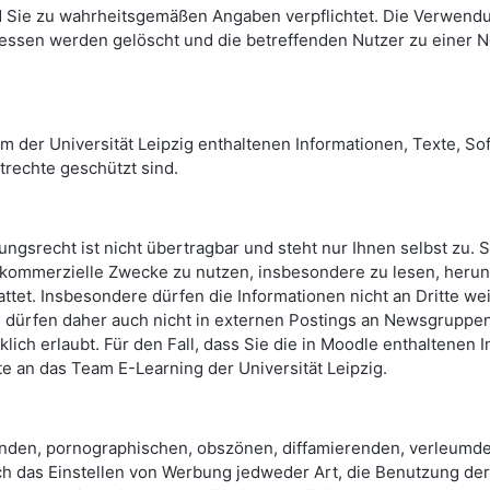
 Sie zu wahrheitsgemäßen Angaben verpflichtet. Die Verwendu
essen werden gelöscht und die betreffenden Nutzer zu einer N
m der Universität Leipzig enthaltenen Informationen, Texte, So
trechte geschützt sind.
ngsrecht ist nicht übertragbar und steht nur Ihnen selbst zu. S
 kommerzielle Zwecke zu nutzen, insbesondere zu lesen, herun
ttet. Insbesondere dürfen die Informationen nicht an Dritte we
 dürfen daher auch nicht in externen Postings an Newsgruppen, 
cklich erlaubt. Für den Fall, dass Sie die in Moodle enthalten
te an das Team E-Learning der Universität Leipzig.
nden, pornographischen, obszönen, diffamierenden, verleumde
 Auch das Einstellen von Werbung jedweder Art, die Benutzung d