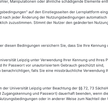
ehler, Manipulationen oder ähnliche schädigende Elemente entha
dingungen" auf den Einstiegsseiten der Lernplattform eingese
rd nach jeder Änderung der Nutzungsbedingungen automatisch 
klich zuzustimmen. Stimmt der Nutzer den geänderten Nutzun
unter diesen Bedingungen versichern Sie, dass Sie Ihre Kennun
niversität Leipzig unter Verwendung Ihrer Kennung und Ihres P
d Ihr Passwort vor unautorisiertem Gebrauch geschützt sind,
h zu benachrichtigen, falls Sie eine missbräuchliche Verwendun
en der Universität Leipzig unter Beachtung der §§ 72, 73 Sächs
it Zugangskennung und Passwort) dauerhaft beenden, wenn die 
 Nutzungsbedingungen oder in anderer Weise zum Nachteil der U