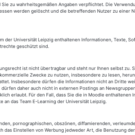
 Sie zu wahrheitsgemäßen Angaben verpflichtet. Die Verwendu
essen werden gelöscht und die betreffenden Nutzer zu einer N
m der Universität Leipzig enthaltenen Informationen, Texte, So
trechte geschützt sind.
ngsrecht ist nicht übertragbar und steht nur Ihnen selbst zu. S
 kommerzielle Zwecke zu nutzen, insbesondere zu lesen, herun
ttet. Insbesondere dürfen die Informationen nicht an Dritte we
 dürfen daher auch nicht in externen Postings an Newsgruppen, 
cklich erlaubt. Für den Fall, dass Sie die in Moodle enthalten
te an das Team E-Learning der Universität Leipzig.
nden, pornographischen, obszönen, diffamierenden, verleumde
 Auch das Einstellen von Werbung jedweder Art, die Benutzung d