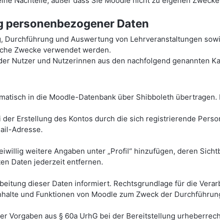
 keine Nachteile, außer dass Sie Moodle nicht zu eigenen Zweck
ng personenbezogener Daten
g, Durchführung und Auswertung von Lehrveranstaltungen sowi
tische Zwecke verwendet werden.
r Nutzer und Nutzerinnen aus den nachfolgend genannten Kat
atisch in die Moodle-Datenbank über Shibboleth übertragen. 
 der Erstellung des Kontos durch die sich registrierende Pers
il-Adresse.
eiwillig weitere Angaben unter „Profil“ hinzufügen, deren Sich
ten Daten jederzeit entfernen.
tung dieser Daten informiert. Rechtsgrundlage für die Verarbei
r Inhalte und Funktionen von Moodle zum Zweck der Durchführun
her Vorgaben aus § 60a UrhG bei der Bereitstellung urheberrech