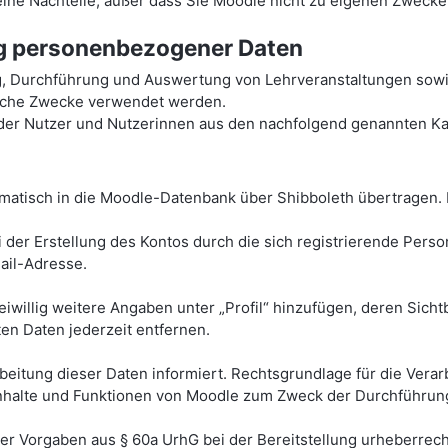
 keine Nachteile, außer dass Sie Moodle nicht zu eigenen Zweck
ng personenbezogener Daten
g, Durchführung und Auswertung von Lehrveranstaltungen sowi
tische Zwecke verwendet werden.
r Nutzer und Nutzerinnen aus den nachfolgend genannten Kat
atisch in die Moodle-Datenbank über Shibboleth übertragen. 
 der Erstellung des Kontos durch die sich registrierende Pers
il-Adresse.
eiwillig weitere Angaben unter „Profil“ hinzufügen, deren Sich
ten Daten jederzeit entfernen.
tung dieser Daten informiert. Rechtsgrundlage für die Verarbei
r Inhalte und Funktionen von Moodle zum Zweck der Durchführun
her Vorgaben aus § 60a UrhG bei der Bereitstellung urheberrech