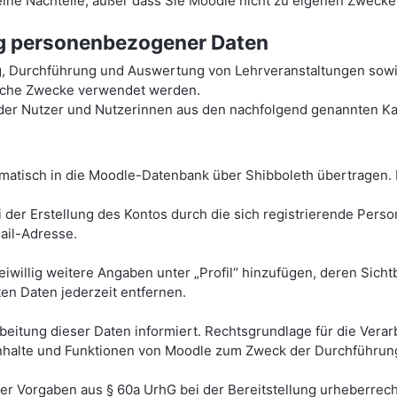
 keine Nachteile, außer dass Sie Moodle nicht zu eigenen Zweck
ng personenbezogener Daten
g, Durchführung und Auswertung von Lehrveranstaltungen sowi
tische Zwecke verwendet werden.
r Nutzer und Nutzerinnen aus den nachfolgend genannten Kat
atisch in die Moodle-Datenbank über Shibboleth übertragen. 
 der Erstellung des Kontos durch die sich registrierende Pers
il-Adresse.
eiwillig weitere Angaben unter „Profil“ hinzufügen, deren Sich
ten Daten jederzeit entfernen.
tung dieser Daten informiert. Rechtsgrundlage für die Verarbei
r Inhalte und Funktionen von Moodle zum Zweck der Durchführun
her Vorgaben aus § 60a UrhG bei der Bereitstellung urheberrech