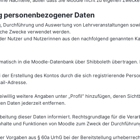
 keine Nachteile, außer dass Sie Moodle nicht zu eigenen Zweck
ng personenbezogener Daten
g, Durchführung und Auswertung von Lehrveranstaltungen sowi
tische Zwecke verwendet werden.
r Nutzer und Nutzerinnen aus den nachfolgend genannten Kat
atisch in die Moodle-Datenbank über Shibboleth übertragen. 
 der Erstellung des Kontos durch die sich registrierende Pers
il-Adresse.
eiwillig weitere Angaben unter „Profil“ hinzufügen, deren Sich
ten Daten jederzeit entfernen.
tung dieser Daten informiert. Rechtsgrundlage für die Verarbei
r Inhalte und Funktionen von Moodle zum Zweck der Durchführun
her Vorgaben aus § 60a UrhG bei der Bereitstellung urheberrech