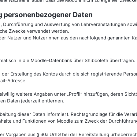
 keine Nachteile, außer dass Sie Moodle nicht zu eigenen Zweck
ng personenbezogener Daten
g, Durchführung und Auswertung von Lehrveranstaltungen sowi
tische Zwecke verwendet werden.
r Nutzer und Nutzerinnen aus den nachfolgend genannten Kat
atisch in die Moodle-Datenbank über Shibboleth übertragen. 
 der Erstellung des Kontos durch die sich registrierende Pers
il-Adresse.
eiwillig weitere Angaben unter „Profil“ hinzufügen, deren Sich
ten Daten jederzeit entfernen.
tung dieser Daten informiert. Rechtsgrundlage für die Verarbei
r Inhalte und Funktionen von Moodle zum Zweck der Durchführun
her Vorgaben aus § 60a UrhG bei der Bereitstellung urheberrech